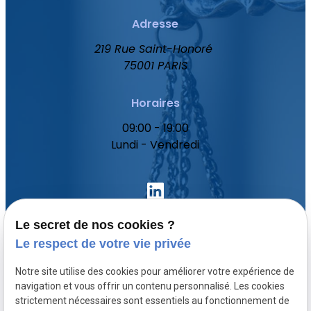
Adresse
219 Rue Saint-Honoré
75001 PARIS
Horaires
09:00 - 19:00
Lundi - Vendredi
Le secret de nos cookies ?
Le respect de votre vie privée
Accueil
Notre site utilise des cookies pour améliorer votre expérience de
Votre avocat
navigation et vous offrir un contenu personnalisé. Les cookies
Domaines de compétence
strictement nécessaires sont essentiels au fonctionnement de