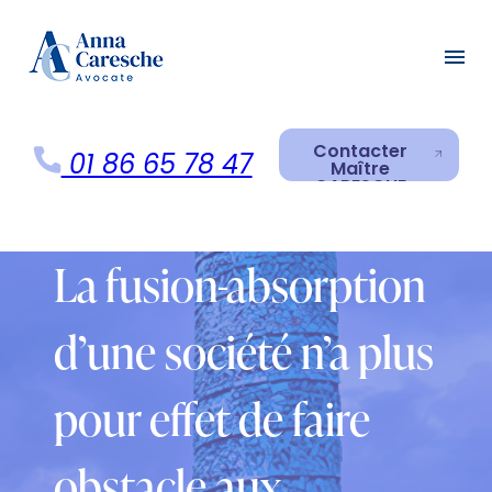
Panneau de gestion des cookies
menu
Contacter
01 86 65 78 47
Maître
CARESCHE
Contacter
Maître
CARESCHE
La fusion-absorption
d’une société n’a plus
pour effet de faire
obstacle aux