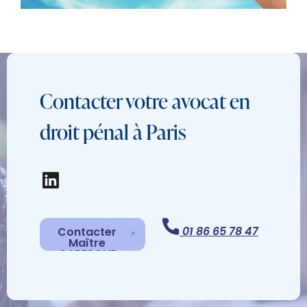
Contacter votre avocat en
droit pénal à Paris
01 86 65 78 47
Contacter
Maître
CARESCHE
Contacter
Maître
CARESCHE