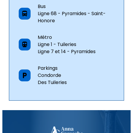
Bus
directions_bus
Ligne 68 - Pyramides - Saint-
Honore
Métro
directions_subway
Ligne 1 - Tuileries
Ligne 7 et 14 - Pyramides
Parkings
local_parking
Condorde
Des Tuileries