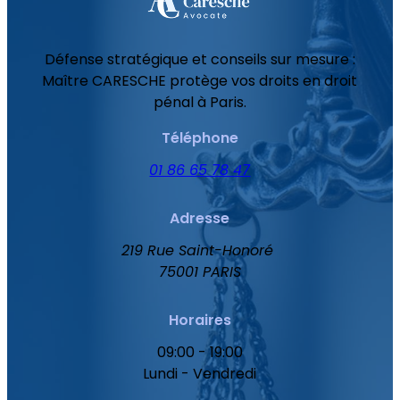
Défense stratégique et conseils sur mesure :
Maître CARESCHE protège vos droits en droit
pénal à Paris.
Téléphone
01 86 65 78 47
Adresse
219 Rue Saint-Honoré
75001 PARIS
Horaires
09:00 - 19:00
Lundi - Vendredi