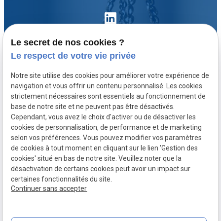
Le secret de nos cookies ?
Le respect de votre vie privée
Accueil
Notre site utilise des cookies pour améliorer votre expérience de
Votre avocat
navigation et vous offrir un contenu personnalisé. Les cookies
Domaines de compétence
strictement nécessaires sont essentiels au fonctionnement de
base de notre site et ne peuvent pas être désactivés.
Actualités
Cependant, vous avez le choix d'activer ou de désactiver les
Contact
cookies de personnalisation, de performance et de marketing
selon vos préférences. Vous pouvez modifier vos paramètres
de cookies à tout moment en cliquant sur le lien 'Gestion des
SIRET :
Mentions légales
cookies' situé en bas de notre site. Veuillez noter que la
80771512300020
désactivation de certains cookies peut avoir un impact sur
Politique de
Plan du site
Gestion des
certaines fonctionnalités du site.
Continuer sans accepter
confidentialité
cookies