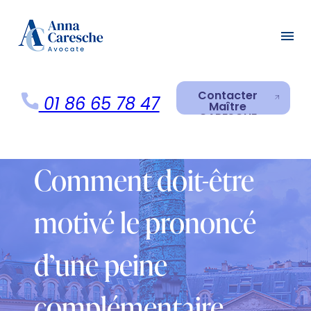
Panneau de gestion des cookies
menu
Contacter
01 86 65 78 47
Maître
CARESCHE
Contacter
Maître
CARESCHE
Comment doit-être
motivé le prononcé
d’une peine
complémentaire