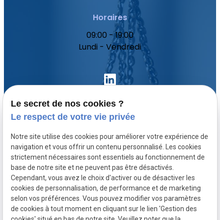
Horaires
09:00 - 19:00
Lundi - Vendredi
Le secret de nos cookies ?
Le respect de votre vie privée
Accueil
Notre site utilise des cookies pour améliorer votre expérience de
Votre avocat
navigation et vous offrir un contenu personnalisé. Les cookies
Domaines de compétence
strictement nécessaires sont essentiels au fonctionnement de
base de notre site et ne peuvent pas être désactivés.
Actualités
Cependant, vous avez le choix d'activer ou de désactiver les
Contact
cookies de personnalisation, de performance et de marketing
selon vos préférences. Vous pouvez modifier vos paramètres
de cookies à tout moment en cliquant sur le lien 'Gestion des
SIRET :
Mentions légales
cookies' situé en bas de notre site. Veuillez noter que la