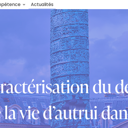
mpétence
Actualités
caractérisation du d
la vie d’autrui dan