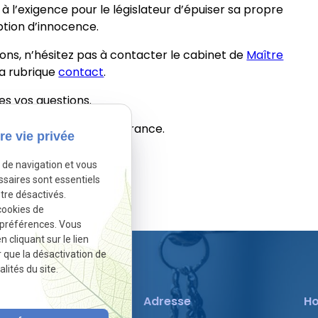
à l’exigence pour le législateur d’épuiser sa propre
ption d’innocence.
ons, n’hésitez pas à contacter le cabinet de
Maître
la rubrique
contact
.
es vos questions.
aris, et dans toute la France.
re vie privée
e de navigation et vous
ssaires sont essentiels
tre désactivés.
sactivé.
Autoriser
cookies de
 préférences. Vous
cliquant sur le lien
r que la désactivation de
lités du site.
Téléphone
Adresse
Ho