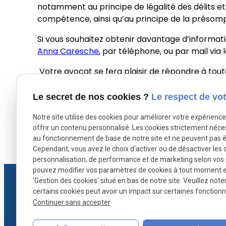
notamment au principe de légalité des délits et 
compétence, ainsi qu’au principe de la présom
Si vous souhaitez obtenir davantage d’informati
Anna Caresche
, par téléphone, ou par mail via 
Votre avocat se fera plaisir de répondre à tout
Maître Anna Caresche intervient à vos côtés à P
Le secret de nos cookies ?
Le respect de vot
Notre site utilise des cookies pour améliorer votre expérienc
offrir un contenu personnalisé. Les cookies strictement néce
au fonctionnement de base de notre site et ne peuvent pas ê
X (formerly Twitter) est désactivé.
Facebook est dé
Autoriser
Cependant, vous avez le choix d'activer ou de désactiver les 
personnalisation, de performance et de marketing selon vos
pouvez modifier vos paramètres de cookies à tout moment en 
'Gestion des cookies' situé en bas de notre site. Veuillez note
certains cookies peut avoir un impact sur certaines fonctionna
Continuer sans accepter