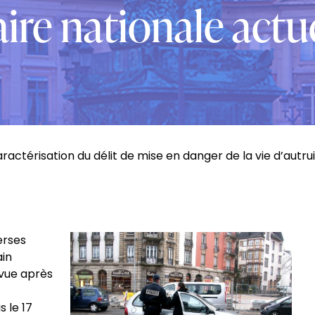
taire nationale actu
caractérisation du délit de mise en danger de la vie d’autru
erses
ain
 vue après
 le 17