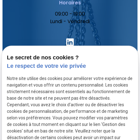
Horaires
09:00 - 19:00
Lundi - Vendredi
Le secret de nos cookies ?
Le respect de votre vie privée
Accueil
Notre site utilise des cookies pour améliorer votre expérience de
Votre avocat
navigation et vous offrir un contenu personnalisé. Les cookies
Domaines de compétence
strictement nécessaires sont essentiels au fonctionnement de
base de notre site et ne peuvent pas être désactivés.
Actualités
Cependant, vous avez le choix d'activer ou de désactiver les
Contact
cookies de personnalisation, de performance et de marketing
selon vos préférences. Vous pouvez modifier vos paramètres
de cookies à tout moment en cliquant sur le lien 'Gestion des
SIRET :
Mentions légales
cookies' situé en bas de notre site. Veuillez noter que la
80771512300020
désactivation de certains cookies peut avoir un impact sur