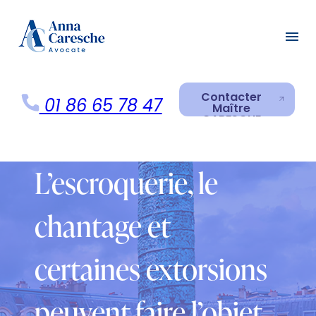
Panneau de gestion des cookies
menu
Contacter
01 86 65 78 47
Maître
CARESCHE
Contacter
Maître
CARESCHE
L’escroquerie, le
chantage et
certaines extorsions
peuvent faire l’objet