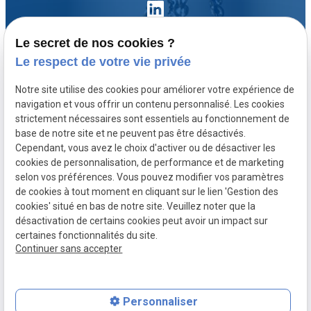
Le secret de nos cookies ?
Le respect de votre vie privée
Accueil
Notre site utilise des cookies pour améliorer votre expérience de
Votre avocat
navigation et vous offrir un contenu personnalisé. Les cookies
Domaines de compétence
strictement nécessaires sont essentiels au fonctionnement de
base de notre site et ne peuvent pas être désactivés.
Actualités
Cependant, vous avez le choix d'activer ou de désactiver les
Contact
cookies de personnalisation, de performance et de marketing
selon vos préférences. Vous pouvez modifier vos paramètres
de cookies à tout moment en cliquant sur le lien 'Gestion des
SIRET :
Mentions légales
cookies' situé en bas de notre site. Veuillez noter que la
80771512300020
désactivation de certains cookies peut avoir un impact sur
Politique de
Plan du site
Gestion des
certaines fonctionnalités du site.
Continuer sans accepter
confidentialité
cookies
Personnaliser