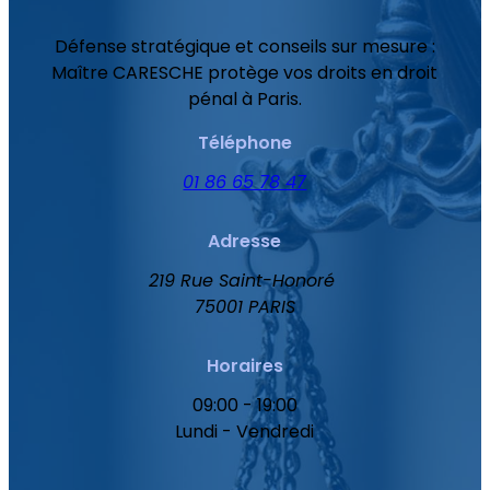
Défense stratégique et conseils sur mesure :
Maître CARESCHE protège vos droits en droit
pénal à Paris.
Téléphone
01 86 65 78 47
Adresse
219 Rue Saint-Honoré
75001 PARIS
Horaires
09:00 - 19:00
Lundi - Vendredi