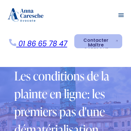
Panneau de gestion des cookies
menu
Contacter
01 86 65 78 47
Maître
CARESCHE
Contacter
Maître
CARESCHE
Les conditions de la
plainte en ligne: les
premiers pas d'une
dématérialisation