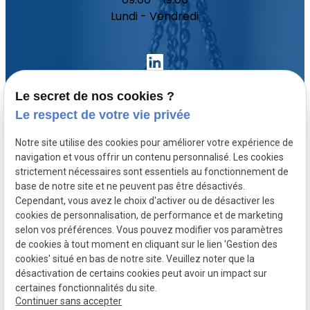
Lundi - Vendredi
Le secret de nos cookies ?
Le respect de votre vie privée
Accueil
Notre site utilise des cookies pour améliorer votre expérience de
Votre avocat
navigation et vous offrir un contenu personnalisé. Les cookies
Domaines de compétence
strictement nécessaires sont essentiels au fonctionnement de
base de notre site et ne peuvent pas être désactivés.
Actualités
Cependant, vous avez le choix d'activer ou de désactiver les
Contact
cookies de personnalisation, de performance et de marketing
selon vos préférences. Vous pouvez modifier vos paramètres
de cookies à tout moment en cliquant sur le lien 'Gestion des
SIRET :
Mentions légales
cookies' situé en bas de notre site. Veuillez noter que la
80771512300020
désactivation de certains cookies peut avoir un impact sur
Politique de
Plan du site
Gestion des
certaines fonctionnalités du site.
Continuer sans accepter
confidentialité
cookies