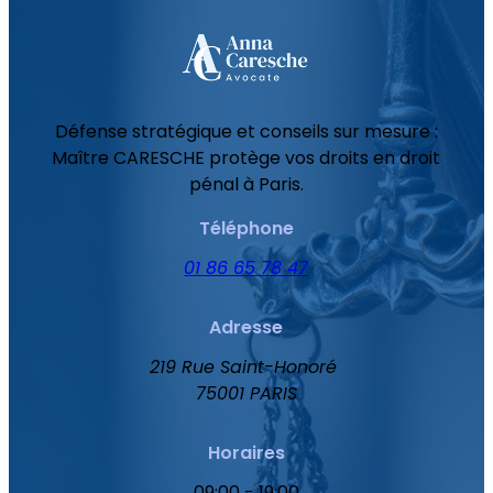
Défense stratégique et conseils sur mesure :
Maître CARESCHE protège vos droits en droit
pénal à Paris.
Téléphone
01 86 65 78 47
Adresse
219 Rue Saint-Honoré
75001 PARIS
Horaires
09:00 - 19:00