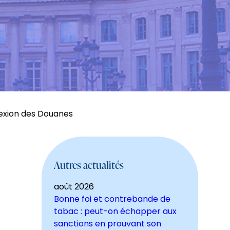
nexion des Douanes
Autres actualités
août 2026
Bonne foi et contrebande de
tabac : peut-on échapper aux
sanctions en prouvant son