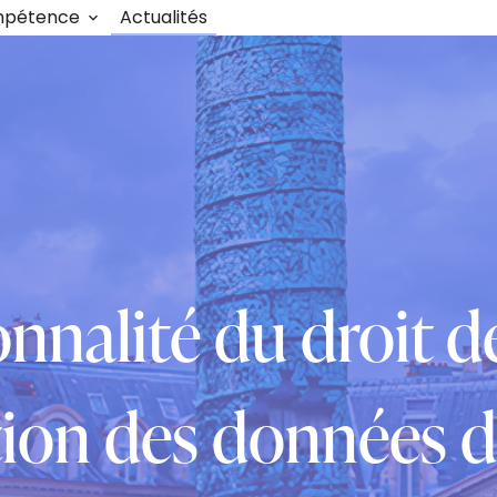
mpétence
Actualités
onnalité du droit d
on des données d