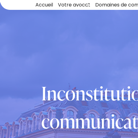
Panneau de gestion des cookies
Accueil
Votre avocat
Domaines de co
Inconstituti
communicati