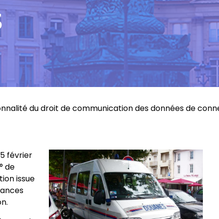
s
ionnalité du droit de communication des données de con
5 février
1° de
tion issue
inances
on.