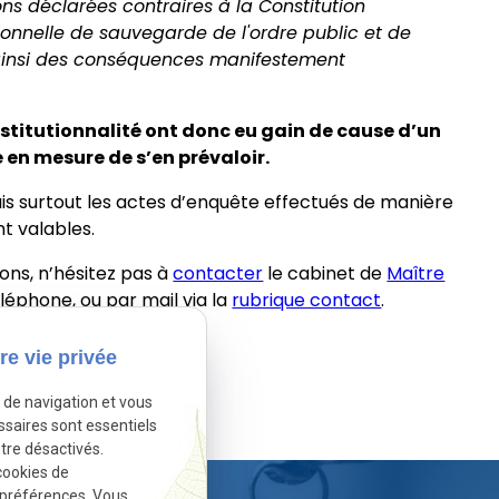
ns déclarées contraires à la Constitution
tionnelle de sauvegarde de l'ordre public et de
t ainsi des conséquences manifestement
nstitutionnalité ont donc eu gain de cause d’un
 en mesure de s’en prévaloir.
is surtout les actes d’enquête effectués de manière
t valables.
ons, n’hésitez pas à
contacter
le cabinet de
Maître
éléphone, ou par mail via la
rubrique contact
.
es vos questions.
re vie privée
e de navigation et vous
sactivé.
Autoriser
ssaires sont essentiels
tre désactivés.
cookies de
 préférences. Vous