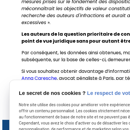
mesures prises sur le fondement des dispositio
méconnaîtrait les objectifs de valeur constitu
recherche des auteurs d'infractions et aurai
excessives
».
Les auteurs de la question prioritaire de co
point de vue juridique sans pour autant être
Par conséquent, les données ainsi obtenues, ma
subséquente, sur la base de celles-ci, demeuren
Si vous souhaitez obtenir davantage d’informati
Anna Caresche
, avocat pénaliste à Paris, par t
Votre avocat se fera plaisir de répondre à tout
Le secret de nos cookies ?
Le respect de vot
Notre site utilise des cookies pour améliorer votre expérienc
X (formerly Twitter) est désactivé.
Facebook est dé
Autoriser
offrir un contenu personnalisé. Les cookies strictement néce
au fonctionnement de base de notre site et ne peuvent pas ê
Cependant, vous avez le choix d'activer ou de désactiver les 
personnalisation, de performance et de marketing selon vos