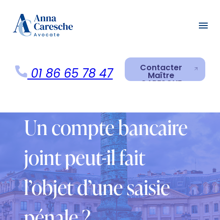
Panneau de gestion des cookies
menu
Contacter
01 86 65 78 47
Maître
CARESCHE
Contacter
Maître
CARESCHE
Un compte bancaire
joint peut-il fait
l’objet d’une saisie
pénale ?