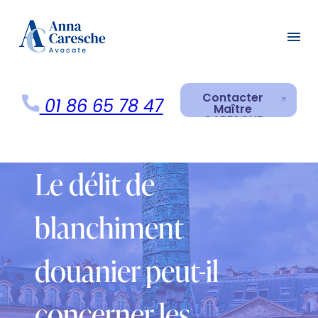
Panneau de gestion des cookies
menu
Contacter
01 86 65 78 47
Maître
CARESCHE
Contacter
Maître
CARESCHE
Le délit de
blanchiment
douanier peut-il
concerner les