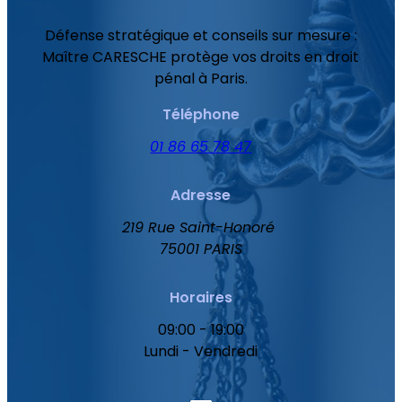
Défense stratégique et conseils sur mesure :
Maître CARESCHE protège vos droits en droit
pénal à Paris.
Téléphone
01 86 65 78 47
Adresse
219 Rue Saint-Honoré
75001 PARIS
Horaires
09:00 - 19:00
Lundi - Vendredi