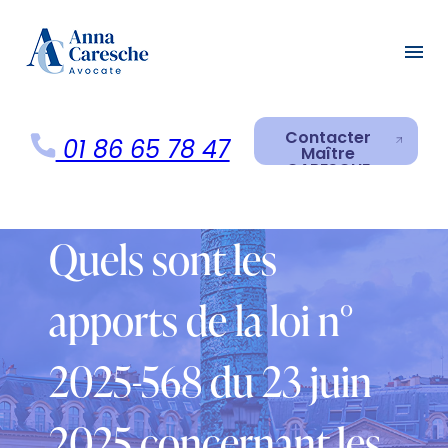
Panneau de gestion des cookies
menu
Contacter
01 86 65 78 47
Maître
CARESCHE
Contacter
Maître
CARESCHE
Quels sont les
apports de la loi n°
2025-568 du 23 juin
2025 concernant les