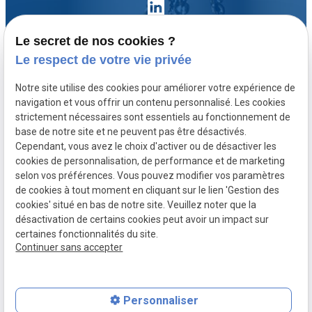
Le secret de nos cookies ?
Le respect de votre vie privée
Accueil
Notre site utilise des cookies pour améliorer votre expérience de
Votre avocat
navigation et vous offrir un contenu personnalisé. Les cookies
Domaines de compétence
strictement nécessaires sont essentiels au fonctionnement de
base de notre site et ne peuvent pas être désactivés.
Actualités
Cependant, vous avez le choix d'activer ou de désactiver les
Contact
cookies de personnalisation, de performance et de marketing
selon vos préférences. Vous pouvez modifier vos paramètres
de cookies à tout moment en cliquant sur le lien 'Gestion des
SIRET :
Mentions légales
cookies' situé en bas de notre site. Veuillez noter que la
80771512300020
désactivation de certains cookies peut avoir un impact sur
Politique de
Plan du site
Gestion des
certaines fonctionnalités du site.
Continuer sans accepter
confidentialité
cookies
Personnaliser