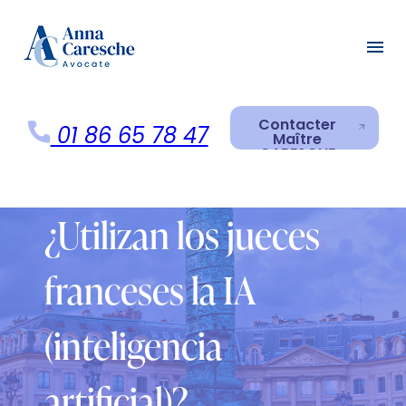
Panneau de gestion des cookies
menu
Contacter
01 86 65 78 47
Maître
CARESCHE
Contacter
Maître
CARESCHE
¿Utilizan los jueces
franceses la IA
(inteligencia
artificial)?