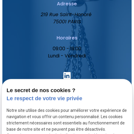
Adresse
219 Rue Saint-Honoré
75001 PARIS
Horaires
09:00 - 19:00
Lundi - Vendredi
Le secret de nos cookies ?
Le respect de votre vie privée
Accueil
Notre site utilise des cookies pour améliorer votre expérience de
Votre avocat
navigation et vous offrir un contenu personnalisé. Les cookies
Domaines de compétence
strictement nécessaires sont essentiels au fonctionnement de
base de notre site et ne peuvent pas être désactivés.
Actualités