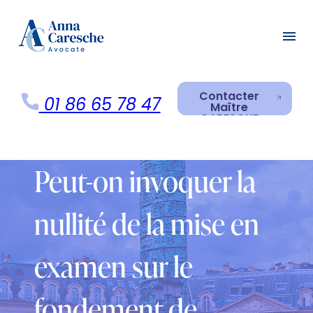
Panneau de gestion des cookies
menu
Contacter
01 86 65 78 47
Maître
CARESCHE
Contacter
Maître
CARESCHE
Peut-on invoquer la
nullité de la mise en
examen sur le
fondement de