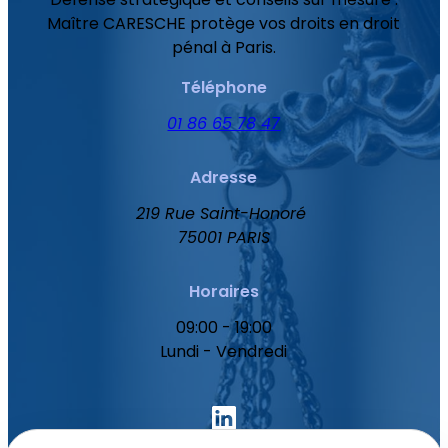
Maître CARESCHE protège vos droits en droit
pénal à Paris.
Téléphone
01 86 65 78 47
Adresse
219 Rue Saint-Honoré
75001 PARIS
Horaires
09:00 - 19:00
Lundi - Vendredi