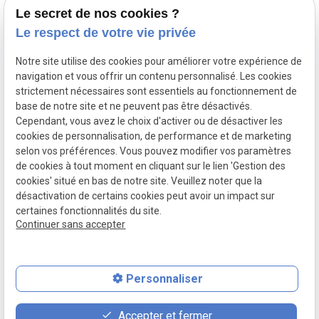
Le secret de nos cookies ?
Le respect de votre vie privée
Accueil
Notre site utilise des cookies pour améliorer votre expérience de
Votre avocat
navigation et vous offrir un contenu personnalisé. Les cookies
Domaines de compétence
strictement nécessaires sont essentiels au fonctionnement de
base de notre site et ne peuvent pas être désactivés.
Actualités
Cependant, vous avez le choix d'activer ou de désactiver les
Contact
cookies de personnalisation, de performance et de marketing
selon vos préférences. Vous pouvez modifier vos paramètres
de cookies à tout moment en cliquant sur le lien 'Gestion des
SIRET :
Mentions légales
cookies' situé en bas de notre site. Veuillez noter que la
80771512300020
désactivation de certains cookies peut avoir un impact sur
Politique de
Plan du site
Gestion des
certaines fonctionnalités du site.
Continuer sans accepter
confidentialité
cookies
Personnaliser
place
contact_page
phone
Accepter et fermer