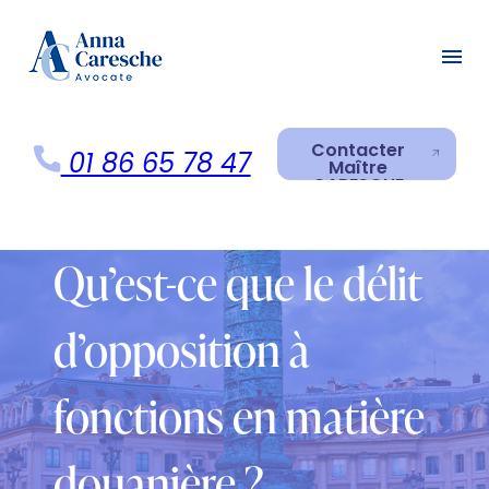
Panneau de gestion des cookies
menu
Contacter
01 86 65 78 47
Maître
CARESCHE
Contacter
Maître
CARESCHE
Qu’est-ce que le délit
d’opposition à
fonctions en matière
douanière ?