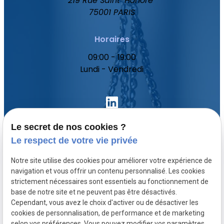
219 Rue Saint-Honoré
75001 PARIS
Horaires
09:00 - 19:00
Lundi - Vendredi
Le secret de nos cookies ?
Le respect de votre vie privée
Accueil
Notre site utilise des cookies pour améliorer votre expérience de
Votre avocat
navigation et vous offrir un contenu personnalisé. Les cookies
Domaines de compétence
strictement nécessaires sont essentiels au fonctionnement de
base de notre site et ne peuvent pas être désactivés.
Actualités
Cependant, vous avez le choix d'activer ou de désactiver les
Contact
cookies de personnalisation, de performance et de marketing
selon vos préférences. Vous pouvez modifier vos paramètres