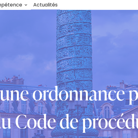
mpétence
Actualités
’une ordonnance pé
du Code de procéd