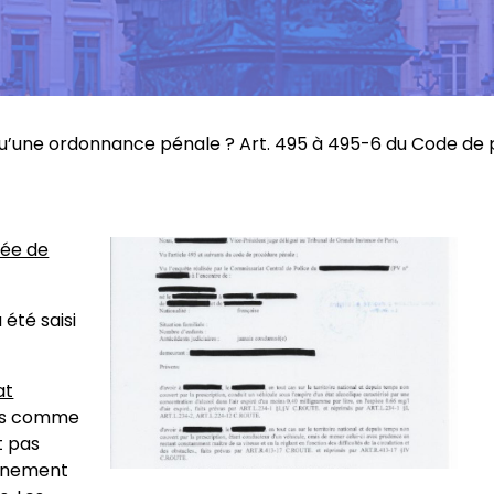
u’une ordonnance pénale ? Art. 495 à 495-6 du Code de
iée de
 été saisi
at
ées comme
st pas
onnement