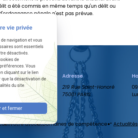
 délit a été commis en même temps qu'un délit ou
 d'ordonnance pénale n'est pas prévue.
re vie privée
sactivé.
Autoriser
e de navigation et vous
ssaires sont essentiels
tre désactivés.
cookies de
 préférences. Vous
cliquant sur le lien
Téléphone
Adresse
Ho
r que la désactivation de
lités du site.
01 86 65 78 47
219 Rue Saint-Honoré
09
75001 PARIS
Lu
 et fermer
ueil
Votre avocat
Domaines de compétence
Actualités