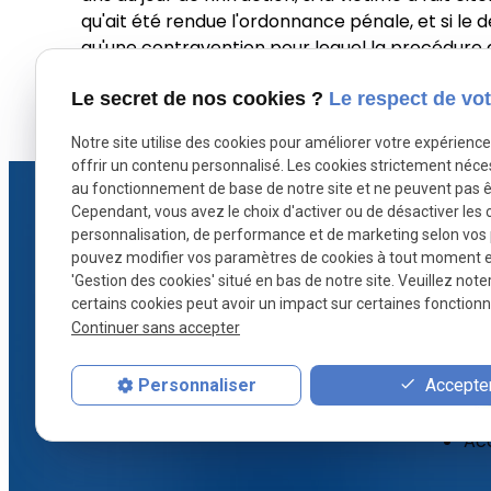
qu'ait été rendue l'ordonnance pénale, et si le
qu'une contravention pour lequel la procédure
Le secret de nos cookies ?
Le respect de vot
X (formerly Twitter) est désactivé.
Facebook est dé
Autoriser
Notre site utilise des cookies pour améliorer votre expérienc
offrir un contenu personnalisé. Les cookies strictement néce
au fonctionnement de base de notre site et ne peuvent pas ê
Cependant, vous avez le choix d'activer ou de désactiver les 
personnalisation, de performance et de marketing selon vos
pouvez modifier vos paramètres de cookies à tout moment en 
'Gestion des cookies' situé en bas de notre site. Veuillez note
certains cookies peut avoir un impact sur certaines fonctionna
Défense stratégique et conseils sur
Continuer sans accepter
mesure : Maître CARESCHE protège
vos droits en droit pénal à Paris.
Accepter
Personnaliser
Acc