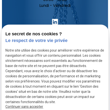
Lundi - Vendredi
Le secret de nos cookies ?
Le respect de votre vie privée
Accueil
Notre site utilise des cookies pour améliorer votre expérience de
Votre avocat
navigation et vous offrir un contenu personnalisé. Les cookies
Domaines de compétence
strictement nécessaires sont essentiels au fonctionnement de
base de notre site et ne peuvent pas être désactivés.
Actualités
Cependant, vous avez le choix d'activer ou de désactiver les
Contact
cookies de personnalisation, de performance et de marketing
selon vos préférences. Vous pouvez modifier vos paramètres
de cookies à tout moment en cliquant sur le lien 'Gestion des
SIRET :
Mentions légales
cookies' situé en bas de notre site. Veuillez noter que la
80771512300020
désactivation de certains cookies peut avoir un impact sur
Politique de
Plan du site
Gestion des
certaines fonctionnalités du site.
Continuer sans accepter
confidentialité
cookies