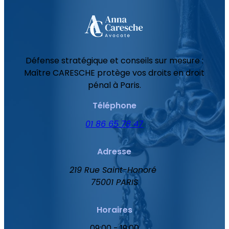
Défense stratégique et conseils sur mesure :
Maître CARESCHE protège vos droits en droit
pénal à Paris.
Téléphone
01 86 65 78 47
Adresse
219 Rue Saint-Honoré
75001 PARIS
Horaires
09:00 - 19:00