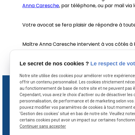
Anna Caresche
, par téléphone, ou par mail via 
Votre avocat se fera plaisir de répondre à tout
Maître Anna Caresche intervient à vos côtés à P
X (formerly Twitter) est désactivé.
Facebook est dé
Autoriser
Le secret de nos cookies ?
Le respect de vot
Notre site utilise des cookies pour améliorer votre expérienc
offrir un contenu personnalisé. Les cookies strictement néce
au fonctionnement de base de notre site et ne peuvent pas ê
Cependant, vous avez le choix d'activer ou de désactiver les 
personnalisation, de performance et de marketing selon vos
pouvez modifier vos paramètres de cookies à tout moment en 
'Gestion des cookies' situé en bas de notre site. Veuillez note
Défense stratégique et conseils sur
certains cookies peut avoir un impact sur certaines fonctionna
mesure : Maître CARESCHE protège
Continuer sans accepter
vos droits en droit pénal à Paris.