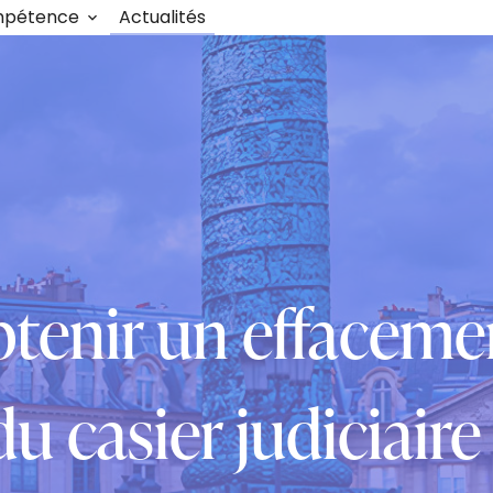
mpétence
Actualités
enir un effaceme
du casier judiciaire