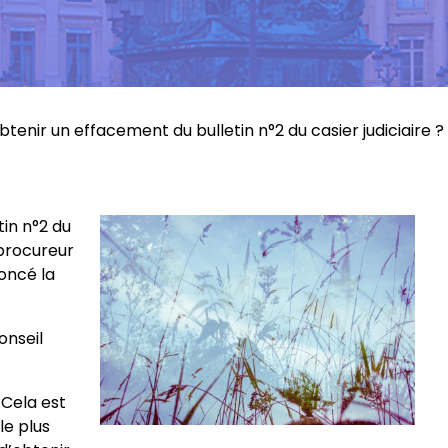
nir un effacement du bulletin n°2 du casier judiciaire ?
tin n°2 du
 procureur
noncé la
onseil
 Cela est
le plus