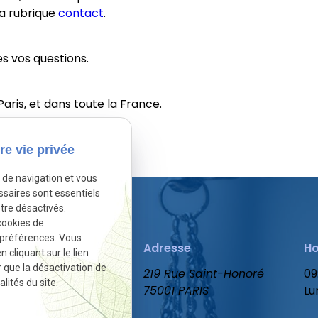
la rubrique
contact
.
es vos questions.
aris, et dans toute la France.
sactivé.
Autoriser
re vie privée
e de navigation et vous
ssaires sont essentiels
tre désactivés.
cookies de
 préférences. Vous
Téléphone
Adresse
Ho
cliquant sur le lien
r que la désactivation de
01 86 65 78 47
219 Rue Saint-Honoré
09
lités du site.
75001 PARIS
Lu