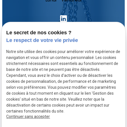
Le secret de nos cookies ?
Le respect de votre vie privée
Accueil
Notre site utilise des cookies pour améliorer votre expérience de
Votre avocat
navigation et vous offrir un contenu personnalisé. Les cookies
Domaines de compétence
strictement nécessaires sont essentiels au fonctionnement de
base de notre site et ne peuvent pas être désactivés.
Actualités
Cependant, vous avez le choix d'activer ou de désactiver les
Contact
cookies de personnalisation, de performance et de marketing
selon vos préférences. Vous pouvez modifier vos paramètres
de cookies à tout moment en cliquant sur le lien 'Gestion des
SIRET :
Mentions légales
cookies' situé en bas de notre site. Veuillez noter que la
80771512300020
désactivation de certains cookies peut avoir un impact sur
Politique de
Plan du site
Gestion des
certaines fonctionnalités du site.
Continuer sans accepter
confidentialité
cookies