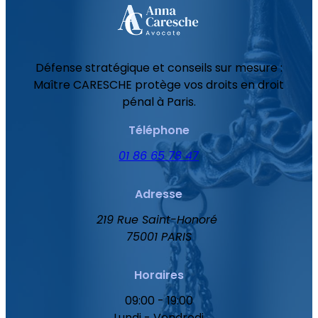
Défense stratégique et conseils sur mesure :
Maître CARESCHE protège vos droits en droit
pénal à Paris.
Téléphone
01 86 65 78 47
Adresse
219 Rue Saint-Honoré
75001 PARIS
Horaires
09:00 - 19:00
Lundi - Vendredi