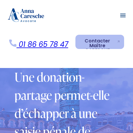
Panneau de gestion des cookies
menu
Contacter
01 86 65 78 47
Maître
CARESCHE
Contacter
Maître
CARESCHE
Une donation-
partage permet-elle
d’échapper à une
saisie pénale de