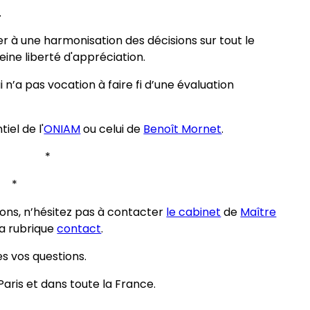
.
er à une harmonisation des décisions sur tout le
leine liberté d'appréciation.
ui n’a pas vocation à faire fi d’une évaluation
iel de l'
ONIAM
ou celui de
Benoît Mornet
.
* *
*
ions, n’hésitez pas à contacter
le cabinet
de
Maître
la rubrique
contact
.
es vos questions.
aris et dans toute la France.