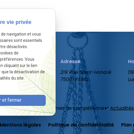
sactivé.
Autoriser
re vie privée
e de navigation et vous
ssaires sont essentiels
tre désactivés.
cookies de
 préférences. Vous
Téléphone
Adresse
Ho
cliquant sur le lien
01 86 65 78 47
219 Rue Saint-Honoré
09
r que la désactivation de
lités du site.
75001 PARIS
Lu
 et fermer
ueil
Votre avocat
Domaines de compétence
Actualités
Mentions légales
Politique de confidentialité
Plan 