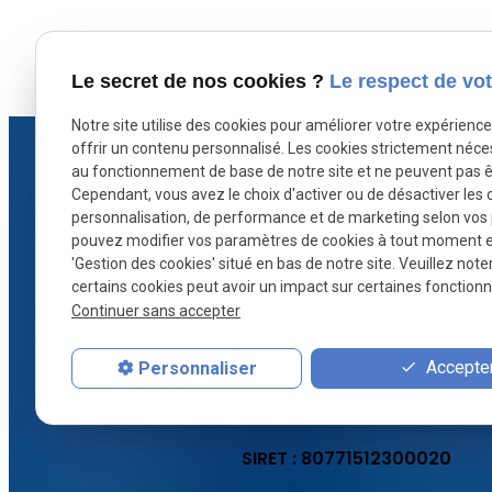
X (formerly Twitter) est désactivé.
Facebook est dé
Autoriser
Le secret de nos cookies ?
Le respect de vot
Notre site utilise des cookies pour améliorer votre expérienc
offrir un contenu personnalisé. Les cookies strictement néce
au fonctionnement de base de notre site et ne peuvent pas ê
Cependant, vous avez le choix d'activer ou de désactiver les 
personnalisation, de performance et de marketing selon vos
pouvez modifier vos paramètres de cookies à tout moment en 
'Gestion des cookies' situé en bas de notre site. Veuillez note
Défense stratégique et conseils sur
certains cookies peut avoir un impact sur certaines fonctionna
mesure : Maître CARESCHE protège
Continuer sans accepter
vos droits en droit pénal à Paris.
Accepter
Personnaliser
Acc
SIRET :
80771512300020