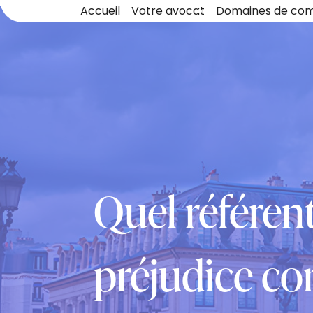
Panneau de gestion des cookies
Accueil
Votre avocat
Domaines de co
Quel référen
préjudice co