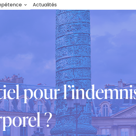
mpétence
Actualités
tiel pour l’indemn
rporel ?