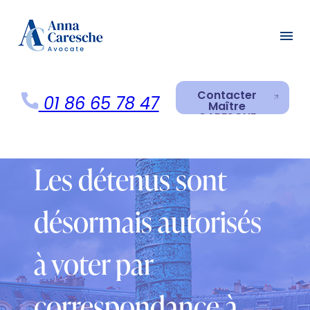
Panneau de gestion des cookies
menu
Contacter
01 86 65 78 47
Maître
CARESCHE
Contacter
Maître
CARESCHE
Les détenus sont
désormais autorisés
à voter par
correspondance à