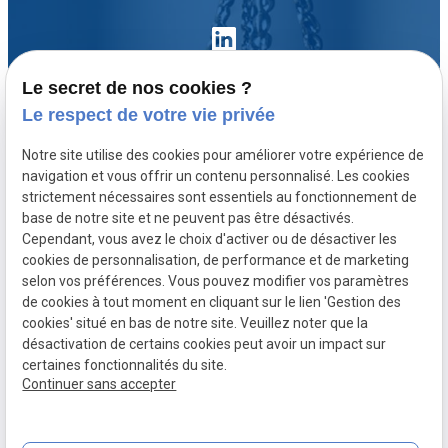
Le secret de nos cookies ?
Le respect de votre vie privée
Accueil
Notre site utilise des cookies pour améliorer votre expérience de
Votre avocat
navigation et vous offrir un contenu personnalisé. Les cookies
Domaines de compétence
strictement nécessaires sont essentiels au fonctionnement de
base de notre site et ne peuvent pas être désactivés.
Actualités
Cependant, vous avez le choix d'activer ou de désactiver les
Contact
cookies de personnalisation, de performance et de marketing
selon vos préférences. Vous pouvez modifier vos paramètres
de cookies à tout moment en cliquant sur le lien 'Gestion des
SIRET :
Mentions légales
cookies' situé en bas de notre site. Veuillez noter que la
80771512300020
désactivation de certains cookies peut avoir un impact sur
Politique de
Plan du site
Gestion des
certaines fonctionnalités du site.
Continuer sans accepter
confidentialité
cookies