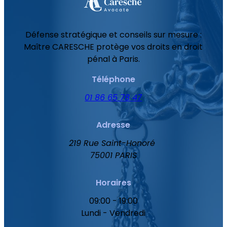
Défense stratégique et conseils sur mesure :
Maître CARESCHE protège vos droits en droit
pénal à Paris.
Téléphone
01 86 65 78 47
Adresse
219 Rue Saint-Honoré
75001 PARIS
Horaires
09:00 - 19:00
Lundi - Vendredi