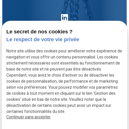
Le secret de nos cookies ?
Le respect de votre vie privée
Accueil
Notre site utilise des cookies pour améliorer votre expérience de
Votre avocat
navigation et vous offrir un contenu personnalisé. Les cookies
Domaines de compétence
strictement nécessaires sont essentiels au fonctionnement de
base de notre site et ne peuvent pas être désactivés.
Actualités
Cependant, vous avez le choix d'activer ou de désactiver les
Contact
cookies de personnalisation, de performance et de marketing
selon vos préférences. Vous pouvez modifier vos paramètres
de cookies à tout moment en cliquant sur le lien 'Gestion des
SIRET :
Mentions légales
cookies' situé en bas de notre site. Veuillez noter que la
80771512300020
désactivation de certains cookies peut avoir un impact sur
Politique de
Plan du site
Gestion des
certaines fonctionnalités du site.
Continuer sans accepter
confidentialité
cookies