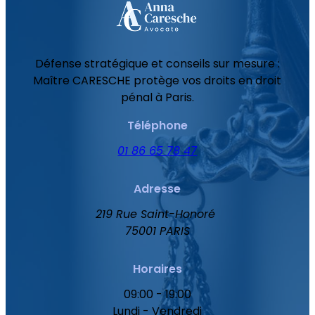
Défense stratégique et conseils sur mesure :
Maître CARESCHE protège vos droits en droit
pénal à Paris.
Téléphone
01 86 65 78 47
Adresse
219 Rue Saint-Honoré
75001 PARIS
Horaires
09:00 - 19:00
Lundi - Vendredi