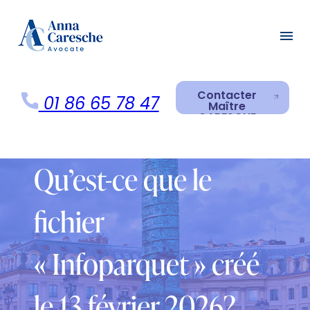
Panneau de gestion des cookies
menu
Contacter
01 86 65 78 47
Maître
CARESCHE
Contacter
Maître
CARESCHE
Qu’est-ce que le
fichier
« Infoparquet » créé
le 13 février 2026?