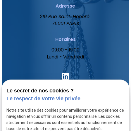
Adresse
219 Rue Saint-Honoré
75001 PARIS
Horaires
09:00 - 19:00
Lundi - Vendredi
Le secret de nos cookies ?
Le respect de votre vie privée
Accueil
Notre site utilise des cookies pour améliorer votre expérience de
Votre avocat
navigation et vous offrir un contenu personnalisé. Les cookies
Domaines de compétence
strictement nécessaires sont essentiels au fonctionnement de
base de notre site et ne peuvent pas être désactivés.