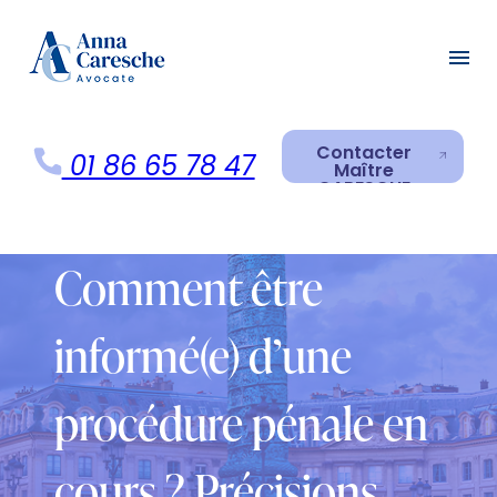
Panneau de gestion des cookies
menu
Contacter
01 86 65 78 47
Maître
CARESCHE
Contacter
Maître
CARESCHE
Comment être
informé(e) d’une
procédure pénale en
cours ? Précisions