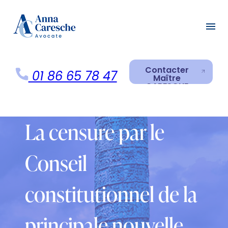
Panneau de gestion des cookies
menu
Contacter
01 86 65 78 47
Maître
CARESCHE
Contacter
Maître
CARESCHE
La censure par le
Conseil
constitutionnel de la
principale nouvelle