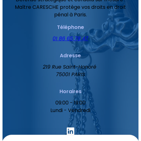
Maître CARESCHE protège vos droits en droit
pénal à Paris.
Téléphone
01 86 65 78 47
Adresse
219 Rue Saint-Honoré
75001 PARIS
Horaires
09:00 - 19:00
Lundi - Vendredi