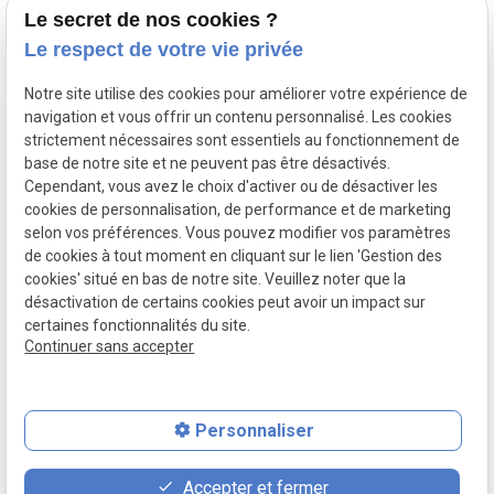
Le secret de nos cookies ?
Le respect de votre vie privée
Accueil
Notre site utilise des cookies pour améliorer votre expérience de
Votre avocat
navigation et vous offrir un contenu personnalisé. Les cookies
Domaines de compétence
strictement nécessaires sont essentiels au fonctionnement de
base de notre site et ne peuvent pas être désactivés.
Actualités
Cependant, vous avez le choix d'activer ou de désactiver les
Contact
cookies de personnalisation, de performance et de marketing
selon vos préférences. Vous pouvez modifier vos paramètres
de cookies à tout moment en cliquant sur le lien 'Gestion des
SIRET :
Mentions légales
cookies' situé en bas de notre site. Veuillez noter que la
80771512300020
désactivation de certains cookies peut avoir un impact sur
Politique de
Plan du site
Gestion des
certaines fonctionnalités du site.
Continuer sans accepter
confidentialité
cookies
Personnaliser
place
contact_page
phone
Accepter et fermer