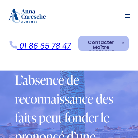
Panneau de gestion des cookies
menu
Contacter
01 86 65 78 47
Maître
CARESCHE
Contacter
Maître
CARESCHE
L’absence de
reconnaissance des
faits peut fonder le
prononcé d’une