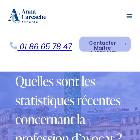
Panneau de gestion des cookies
menu
Contacter
01 86 65 78 47
Maître
CARESCHE
Contacter
Maître
CARESCHE
Quelles sont les
statistiques récentes
concernant la
profession d’avocat ?