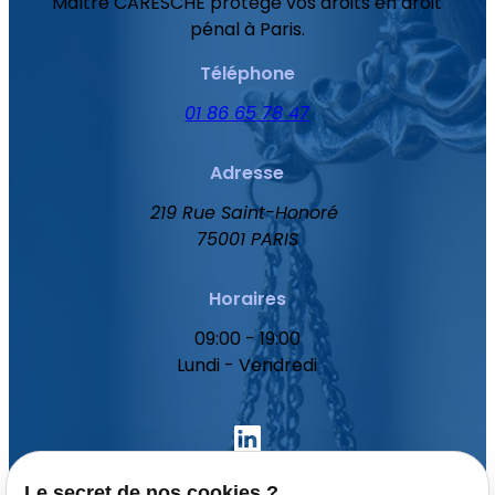
Maître CARESCHE protège vos droits en droit
pénal à Paris.
Téléphone
01 86 65 78 47
Adresse
219 Rue Saint-Honoré
75001 PARIS
Horaires
09:00 - 19:00
Lundi - Vendredi
Le secret de nos cookies ?