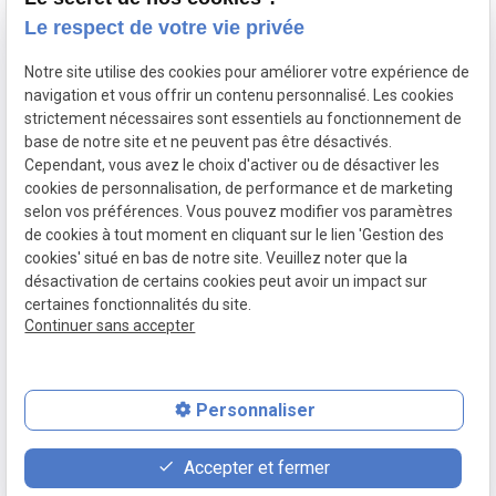
Le respect de votre vie privée
Accueil
Notre site utilise des cookies pour améliorer votre expérience de
Votre avocat
navigation et vous offrir un contenu personnalisé. Les cookies
Domaines de compétence
strictement nécessaires sont essentiels au fonctionnement de
base de notre site et ne peuvent pas être désactivés.
Actualités
Cependant, vous avez le choix d'activer ou de désactiver les
Contact
cookies de personnalisation, de performance et de marketing
selon vos préférences. Vous pouvez modifier vos paramètres
de cookies à tout moment en cliquant sur le lien 'Gestion des
SIRET :
Mentions légales
cookies' situé en bas de notre site. Veuillez noter que la
80771512300020
désactivation de certains cookies peut avoir un impact sur
Politique de
Plan du site
Gestion des
certaines fonctionnalités du site.
Continuer sans accepter
confidentialité
cookies
Personnaliser
place
contact_page
phone
Accepter et fermer
Plan d'accès
Contact
01 86 65 78 47