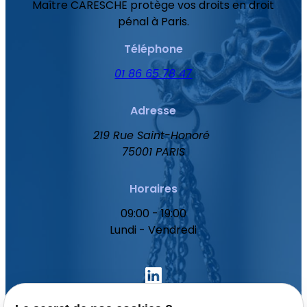
Maître CARESCHE protège vos droits en droit
pénal à Paris.
Téléphone
01 86 65 78 47
Adresse
219 Rue Saint-Honoré
75001 PARIS
Horaires
09:00 - 19:00
Lundi - Vendredi