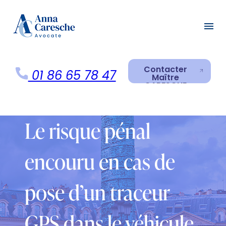
Panneau de gestion des cookies
menu
Contacter
01 86 65 78 47
Maître
CARESCHE
Contacter
Maître
CARESCHE
Le risque pénal
encouru en cas de
pose d’un traceur
GPS dans le véhicule