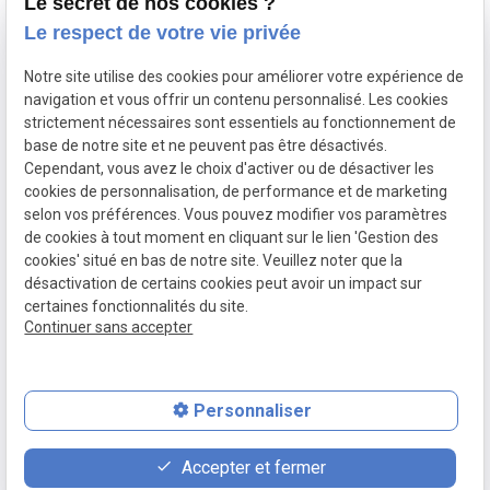
Le secret de nos cookies ?
Le respect de votre vie privée
Accueil
Notre site utilise des cookies pour améliorer votre expérience de
Votre avocat
navigation et vous offrir un contenu personnalisé. Les cookies
Domaines de compétence
strictement nécessaires sont essentiels au fonctionnement de
base de notre site et ne peuvent pas être désactivés.
Actualités
Cependant, vous avez le choix d'activer ou de désactiver les
Contact
cookies de personnalisation, de performance et de marketing
selon vos préférences. Vous pouvez modifier vos paramètres
de cookies à tout moment en cliquant sur le lien 'Gestion des
SIRET :
Mentions légales
cookies' situé en bas de notre site. Veuillez noter que la
80771512300020
désactivation de certains cookies peut avoir un impact sur
Politique de
Plan du site
Gestion des
certaines fonctionnalités du site.
Continuer sans accepter
confidentialité
cookies
Personnaliser
place
contact_page
phone
Accepter et fermer