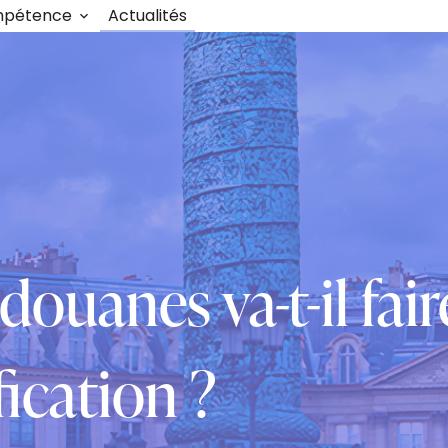
mpétence
Actualités
ouanes va-t-il faire
ication ?