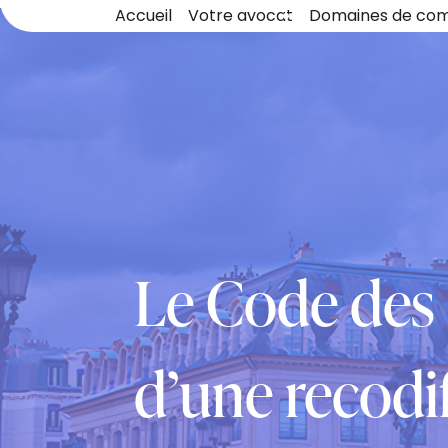
Panneau de gestion des cookies
Accueil
Votre avocat
Domaines de co
Le Code des d
d’une recodif