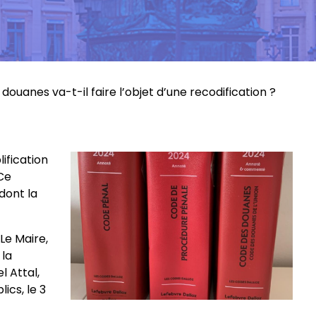
douanes va-t-il faire l’objet d’une recodification ?
lification
 Ce
 dont la
Le Maire,
 la
l Attal,
ics, le 3