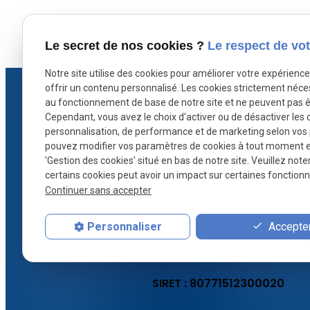
X (formerly Twitter) est désactivé.
Facebook est dé
Autoriser
Le secret de nos cookies ?
Le respect de vot
Notre site utilise des cookies pour améliorer votre expérienc
offrir un contenu personnalisé. Les cookies strictement néce
au fonctionnement de base de notre site et ne peuvent pas ê
Cependant, vous avez le choix d'activer ou de désactiver les 
personnalisation, de performance et de marketing selon vos
pouvez modifier vos paramètres de cookies à tout moment en 
'Gestion des cookies' situé en bas de notre site. Veuillez note
Défense stratégique et conseils sur
certains cookies peut avoir un impact sur certaines fonctionna
mesure : Maître CARESCHE protège
Continuer sans accepter
vos droits en droit pénal à Paris.
Accepter
Personnaliser
Acc
SIRET :
80771512300020