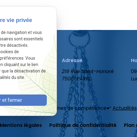
sactivé.
Autoriser
re vie privée
e de navigation et vous
ssaires sont essentiels
tre désactivés.
cookies de
 préférences. Vous
Téléphone
Adresse
Ho
cliquant sur le lien
01 86 65 78 47
219 Rue Saint-Honoré
09
r que la désactivation de
lités du site.
75001 PARIS
Lu
 et fermer
ueil
Votre avocat
Domaines de compétence
Actualités
Mentions légales
Politique de confidentialité
Plan 