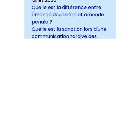
juillet 2026
Quelle est la différence entre
amende douanière et amende
pénale ?
Quelle est la sanction lors d'une
communication tardive des
réquisitions ?
Quel est le bilan des douanes
françaises en 2025 ? Quelques
chiffres
Voir toutes les actualités