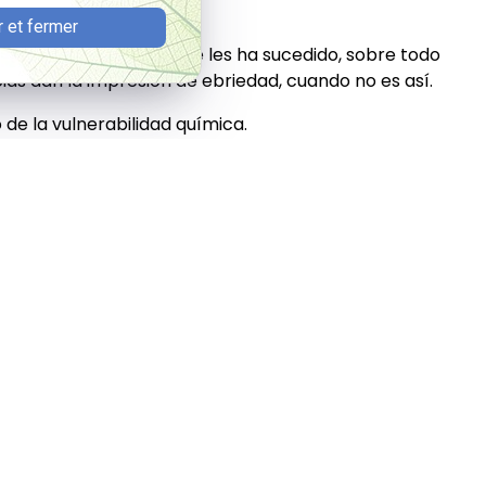
en la
 et fermer
es para identificar lo que les ha sucedido, sobre todo
ias dan la impresión de ebriedad, cuando no es así.
 de la vulnerabilidad química.
na sumisión química deben realizarse apenas unas
lemente, en muchos casos no se aprovecha este
ia francesa
que ha investigado recientemente esta
s víctimas a que se hagan un análisis de sangre lo
nte a un laboratorio de la ciudad.
s el
examen toxicológico capilar de la víctima
en el
stante, solo debe realizarse al menos un mes después
bello permitirá obtener un resultado, en su caso.
os centímetros al mes, se recomienda no realizar la
 un mes.