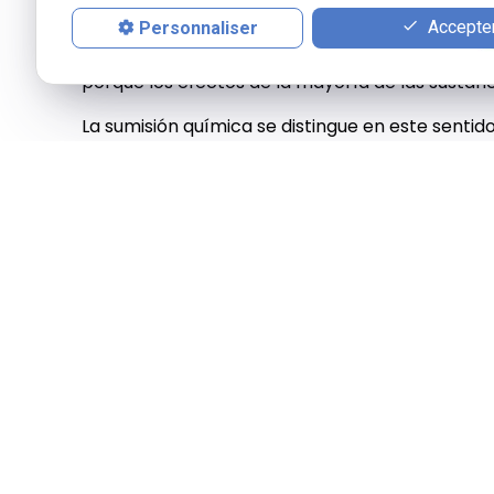
Los investigadores aún no están muy formados 
Accepter
Personnaliser
materia y las propias víctimas tienen dificultad
porque los efectos de la mayoría de las sustanc
La sumisión química se distingue en este sentido
Los análisis para demostrar la existencia de u
horas después de la administración. Lamentab
valioso tiempo.
Las recomendaciones de la misión parlamentar
cuestión consisten, por lo tanto, en animar a la
antes posible acudiendo al hospital o directame
Otro examen muy valioso y aún poco utilizado e
marco de las investigaciones judiciales. No ob
de los hechos, ya que solo el crecimiento del ca
Dado que el crecimiento medio del pelo es de d
muestra hasta que haya transcurrido al menos