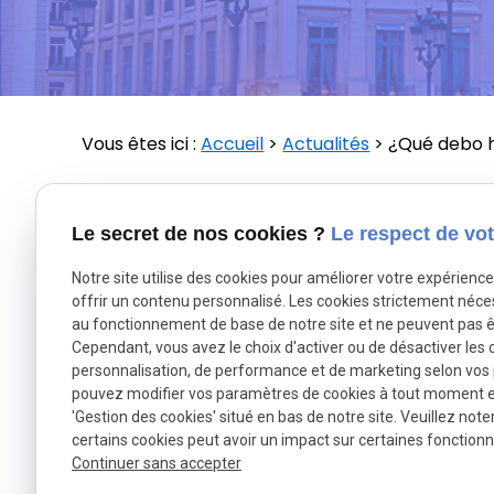
Vous êtes ici :
Accueil
>
Actualités
> ¿Qué debo h
Le
26 août 2025
Le secret de nos cookies ?
Le respect de vot
Aunque el primer caso de sumisión química en 
remonta a la década de 1980, solo recientemen
Notre site utilise des cookies pour améliorer votre expérienc
la influencia del movimiento de liberación de la
offrir un contenu personnalisé. Les cookies strictement néce
au fonctionnement de base de notre site et ne peuvent pas ê
de las mujeres sobre los abusos sexuales de los
Cependant, vous avez le choix d'activer ou de désactiver les 
víctimas, se ha puesto de manifiesto la magnitu
personnalisation, de performance et de marketing selon vos
fenómeno.
pouvez modifier vos paramètres de cookies à tout moment en 
'Gestion des cookies' situé en bas de notre site. Veuillez note
Hay muy pocos casos de condenas judiciales en
certains cookies peut avoir un impact sur certaines fonctionna
por este motivo y las tipificaciones específica
Continuer sans accepter
recientes en el Código Penal francés.