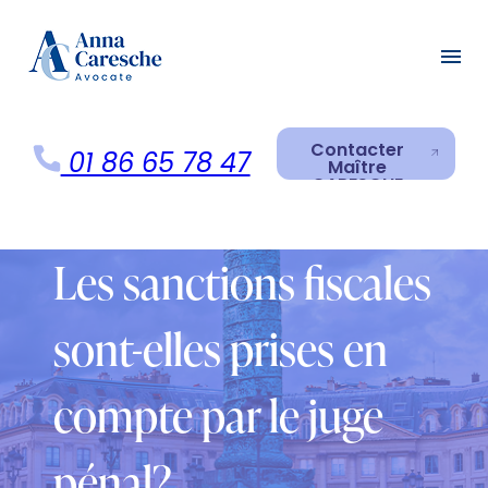
Panneau de gestion des cookies
menu
Contacter
01 86 65 78 47
Maître
CARESCHE
Contacter
Maître
CARESCHE
Les sanctions fiscales
sont-elles prises en
compte par le juge
pénal?