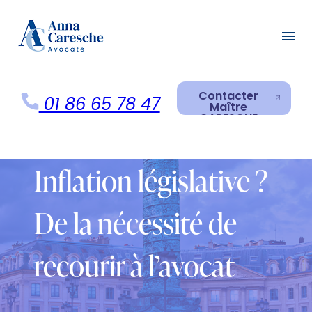
Panneau de gestion des cookies
menu
Contacter
01 86 65 78 47
Maître
CARESCHE
Contacter
Maître
CARESCHE
Inflation législative ?
De la nécessité de
recourir à l’avocat